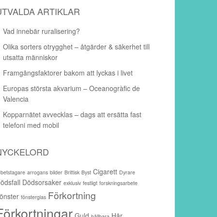
UTVALDA ARTIKLAR
Vad innebär ruralisering?
Olika sorters otrygghet – åtgärder & säkerhet till
utsatta människor
Framgångsfaktorer bakom att lyckas i livet
Europas största akvarium – Oceanogràfic de
Valencia
Kopparnätet avvecklas – dags att ersätta fast
telefoni med mobil
NYCKELORD
Cigarett
rbetstagare
arrogans
bilder
Brittisk
Byst
Dyrare
ödsfall
Dödsorsaker
exklusiv
festligt
forskningsarbete
Förkortning
önster
fönsterglas
Förkortningar
Guld
Hår
hållbara