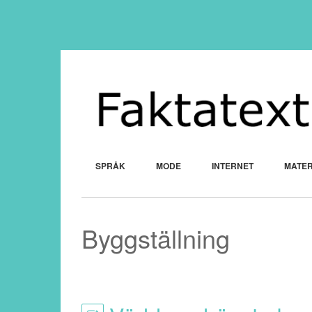
SPRÅK
MODE
INTERNET
MATER
Byggställning