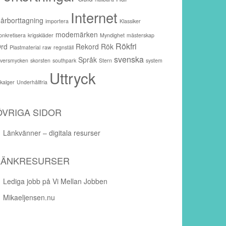
Internet
årborttagning
importera
Klassiker
modemärken
onkretisera
krigskläder
Myndighet
mästerskap
Rökfri
rd
Rekord
Rök
Plastmaterial
raw
regnställ
svenska
Språk
ilversmycken
skorsten
southpark
Stern
system
Uttryck
akalger
Underhållfria
ÖVRIGA SIDOR
Länkvänner – digitala resurser
LÄNKRESURSER
Lediga jobb på Vi Mellan Jobben
Mikaeljensen.nu