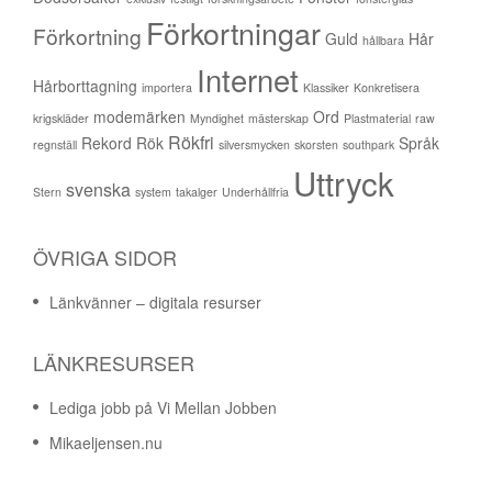
Förkortningar
Förkortning
Guld
Hår
hållbara
Internet
Hårborttagning
importera
Klassiker
Konkretisera
modemärken
Ord
krigskläder
Myndighet
mästerskap
Plastmaterial
raw
Rökfri
Rekord
Rök
Språk
regnställ
silversmycken
skorsten
southpark
Uttryck
svenska
Stern
system
takalger
Underhållfria
ÖVRIGA SIDOR
Länkvänner – digitala resurser
LÄNKRESURSER
Lediga jobb på Vi Mellan Jobben
Mikaeljensen.nu