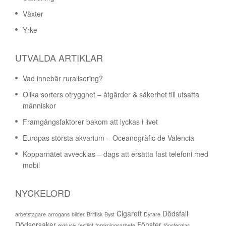
Växter
Yrke
UTVALDA ARTIKLAR
Vad innebär ruralisering?
Olika sorters otrygghet – åtgärder & säkerhet till utsatta
människor
Framgångsfaktorer bakom att lyckas i livet
Europas största akvarium – Oceanogràfic de Valencia
Kopparnätet avvecklas – dags att ersätta fast telefoni med
mobil
NYCKELORD
Cigarett
Dödsfall
arbetstagare
arrogans
bilder
Brittisk
Byst
Dyrare
Dödsorsaker
Fönster
exklusiv
festligt
forskningsarbete
fönsterglas