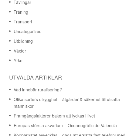
Tävlingar
Träning
Transport
Uncategorized
Utbildning
Växter
Yrke
UTVALDA ARTIKLAR
Vad innebär ruralisering?
Olika sorters otrygghet – åtgärder & säkerhet till utsatta
människor
Framgångsfaktorer bakom att lyckas i livet
Europas största akvarium – Oceanogràfic de Valencia
Kopparnätet avvecklas – dags att ersätta fast telefoni med