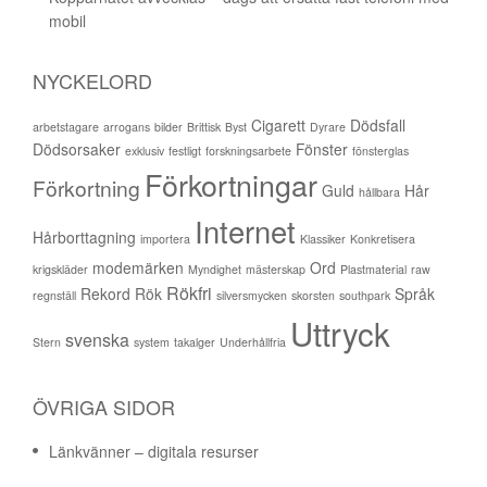
mobil
NYCKELORD
Cigarett
Dödsfall
arbetstagare
arrogans
bilder
Brittisk
Byst
Dyrare
Dödsorsaker
Fönster
exklusiv
festligt
forskningsarbete
fönsterglas
Förkortningar
Förkortning
Guld
Hår
hållbara
Internet
Hårborttagning
importera
Klassiker
Konkretisera
modemärken
Ord
krigskläder
Myndighet
mästerskap
Plastmaterial
raw
Rökfri
Rekord
Rök
Språk
regnställ
silversmycken
skorsten
southpark
Uttryck
svenska
Stern
system
takalger
Underhållfria
ÖVRIGA SIDOR
Länkvänner – digitala resurser