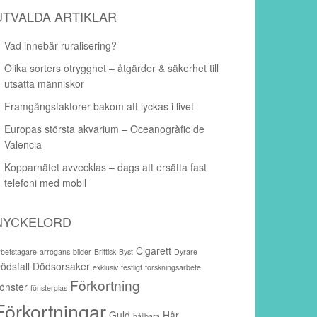
UTVALDA ARTIKLAR
Vad innebär ruralisering?
Olika sorters otrygghet – åtgärder & säkerhet till
utsatta människor
Framgångsfaktorer bakom att lyckas i livet
Europas största akvarium – Oceanogràfic de
Valencia
Kopparnätet avvecklas – dags att ersätta fast
telefoni med mobil
NYCKELORD
Cigarett
rbetstagare
arrogans
bilder
Brittisk
Byst
Dyrare
ödsfall
Dödsorsaker
exklusiv
festligt
forskningsarbete
Förkortning
önster
fönsterglas
Förkortningar
Guld
Hår
hållbara