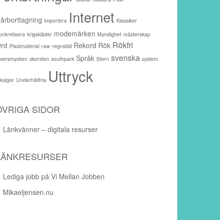
Internet
årborttagning
importera
Klassiker
modemärken
onkretisera
krigskläder
Myndighet
mästerskap
Rökfri
rd
Rekord
Rök
Plastmaterial
raw
regnställ
svenska
Språk
ilversmycken
skorsten
southpark
Stern
system
Uttryck
akalger
Underhållfria
ÖVRIGA SIDOR
Länkvänner – digitala resurser
LÄNKRESURSER
Lediga jobb på Vi Mellan Jobben
Mikaeljensen.nu