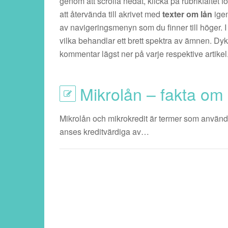
genom att scrolla nedåt, klicka på rubrikfältet f
att återvända till akrivet med
texter om lån
igen
av navigeringsmenyn som du finner till höger. I v
vilka behandlar ett brett spektra av ämnen. Dyk
kommentar lägst ner på varje respektive artikel
Mikrolån – fakta om
Mikrolån och mikrokredit är termer som används f
anses kreditvärdiga av…