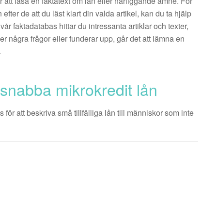
ör att läsa en faktatext om lån eller närliggande ämne. För
 efter de att du läst klart din valda artikel, kan du ta hjälp
år faktadatabas hittar du intressanta artiklar och texter,
er några frågor eller funderar upp, går det att lämna en
.
 snabba mikrokredit lån
ör att beskriva små tillfälliga lån till människor som inte