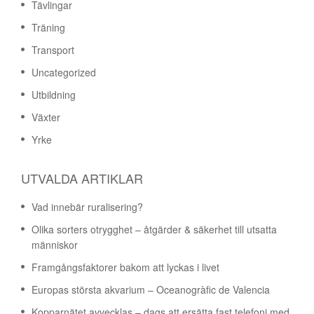
Tävlingar
Träning
Transport
Uncategorized
Utbildning
Växter
Yrke
UTVALDA ARTIKLAR
Vad innebär ruralisering?
Olika sorters otrygghet – åtgärder & säkerhet till utsatta
människor
Framgångsfaktorer bakom att lyckas i livet
Europas största akvarium – Oceanogràfic de Valencia
Kopparnätet avvecklas – dags att ersätta fast telefoni med