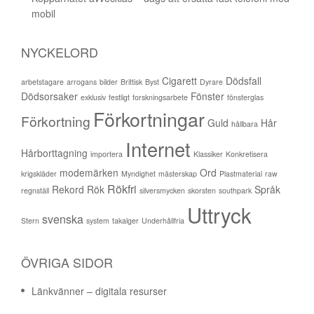
mobil
NYCKELORD
Cigarett
Dödsfall
arbetstagare
arrogans
bilder
Brittisk
Byst
Dyrare
Dödsorsaker
Fönster
exklusiv
festligt
forskningsarbete
fönsterglas
Förkortningar
Förkortning
Guld
Hår
hållbara
Internet
Hårborttagning
importera
Klassiker
Konkretisera
modemärken
Ord
krigskläder
Myndighet
mästerskap
Plastmaterial
raw
Rökfri
Rekord
Rök
Språk
regnställ
silversmycken
skorsten
southpark
Uttryck
svenska
Stern
system
takalger
Underhållfria
ÖVRIGA SIDOR
Länkvänner – digitala resurser