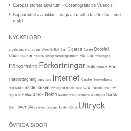
Europas största akvarium – Oceanogràfic de Valencia
Kopparnätet avvecklas – dags att ersätta fast telefoni med
mobil
NYCKELORD
Cigarett
Dödsfall
arbetstagare
arrogans
bilder
Brittisk
Byst
Dyrare
Dödsorsaker
Fönster
exklusiv
festligt
forskningsarbete
fönsterglas
Förkortningar
Förkortning
Guld
Hår
hållbara
Internet
Hårborttagning
importera
Klassiker
Konkretisera
modemärken
Ord
krigskläder
Myndighet
mästerskap
Plastmaterial
raw
Rökfri
Rekord
Rök
Språk
regnställ
silversmycken
skorsten
southpark
Uttryck
svenska
Stern
system
takalger
Underhållfria
ÖVRIGA SIDOR