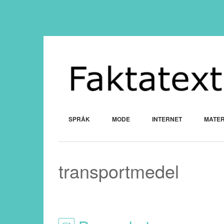
SPRÅK
MODE
INTERNET
MATER
transportmedel