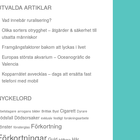
UTVALDA ARTIKLAR
Vad innebär ruralisering?
Olika sorters otrygghet – åtgärder & säkerhet till
utsatta människor
Framgångsfaktorer bakom att lyckas i livet
Europas största akvarium – Oceanogràfic de
Valencia
Kopparnätet avvecklas – dags att ersätta fast
telefoni med mobil
NYCKELORD
Cigarett
rbetstagare
arrogans
bilder
Brittisk
Byst
Dyrare
ödsfall
Dödsorsaker
exklusiv
festligt
forskningsarbete
Förkortning
önster
fönsterglas
Förkortningar
Guld
Hår
hållbara