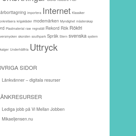
Internet
årborttagning
importera
Klassiker
modemärken
onkretisera
krigskläder
Myndighet
mästerskap
Rökfri
rd
Rekord
Rök
Plastmaterial
raw
regnställ
svenska
Språk
ilversmycken
skorsten
southpark
Stern
system
Uttryck
akalger
Underhållfria
ÖVRIGA SIDOR
Länkvänner – digitala resurser
LÄNKRESURSER
Lediga jobb på Vi Mellan Jobben
Mikaeljensen.nu