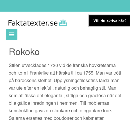
Vill du skriva här?
Rokoko
Stilen utvecklades 1720 vid de franska hovkretsarna
och kom i Frankrike att härska till ca 1755. Man var trött
på barockens stelhet. Upplysningsfilosofins lärda män
var ute efter en lekfull, naturlig och behaglig stil. Man
kom att älska det eleganta , sirliga och graciösa när det
bl.a gällde inredningen i hemmen. Till möblernas
konstruktion gavs en slankare och elegantare look.
Salarna ersattes med boudoirer och kabinetter.