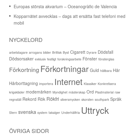
Europas största akvarium – Oceanogràfic de Valencia
Kopparnätet avvecklas – dags att ersätta fast telefoni med
mobil
NYCKELORD
Cigarett
Dödsfall
arbetstagare
arrogans
bilder
Brittisk
Byst
Dyrare
Dödsorsaker
Fönster
exklusiv
festligt
forskningsarbete
fönsterglas
Förkortningar
Förkortning
Guld
Hår
hållbara
Internet
Hårborttagning
importera
Klassiker
Konkretisera
modemärken
Ord
krigskläder
Myndighet
mästerskap
Plastmaterial
raw
Rökfri
Rekord
Rök
Språk
regnställ
silversmycken
skorsten
southpark
Uttryck
svenska
Stern
system
takalger
Underhållfria
ÖVRIGA SIDOR