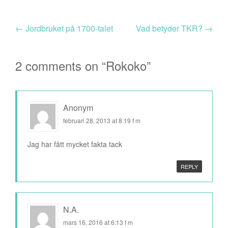
←
Jordbruket på 1700-talet
Vad betyder TKR?
→
2 comments on “
Rokoko
”
Anonym
februari 28, 2013 at 8:19 f m
Jag har fått mycket fakta tack
REPLY
N.A.
mars 16, 2016 at 6:13 f m