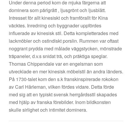
Under denna period kom de mjuka färgerna att
dominera som pärlgrått , ljusgrönt och ljusblått.
Intresset för allt kinesiskt och framförallt för Kina
väcktes. Inredning och byggnader uppfördes
influerade av kinesisk stil. Detta kompletterades med
lackmöbler och ostindiskt porslin. Rummen var oftast
noggrant prydda med målade väggstycken, mönstrade
träpaneler, d.v.s snidat trä, och präktiga speglar.
Thomas Chippendale var en engelsman som
utvecklade en mer kinesisk möbelstil än andra länders.
På 1730-talet kom den s.k franskinspirerade rokokon
av Carl Hårleman, vilken fördes vidare. Detta förde
med sig att en typiskt svensk herrgårdsstil skapades
med hjälp av franska förebilder. Inom bildkonsten
skulle sirlighet och intimitet dominera.