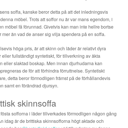
sens soffa, kanske beror detta på att det inledningsvis
denna möbel. Trots att soffor nu är var mans egendom, i
it en möbel få förunnad. Givetvis kan man inte hellre bortse
ar mer än vad de anser sig vilja spendera på en soffa.
evis höga pris, är att skinn och läder är relativt dyra
ller fullständigt syntetiskt, för tillverkning av äkta
en eller slaktad boskap. Men innan djurhudarna kan
neras de för att förhindra förruttnelse. Syntetiskt
igare, detta beror förmodligen främst på de förhållandevis
nn samt en förändrad djursyn.
ttisk skinnsoffa
 fösta sofforna i läder tillverkades förmodligen någon gång
Än idag är de brittiska skinnsofforna högt aktade och