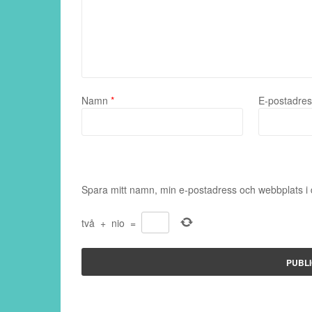
Namn
*
E-postadre
Spara mitt namn, min e-postadress och webbplats i 
två
+
nio
=