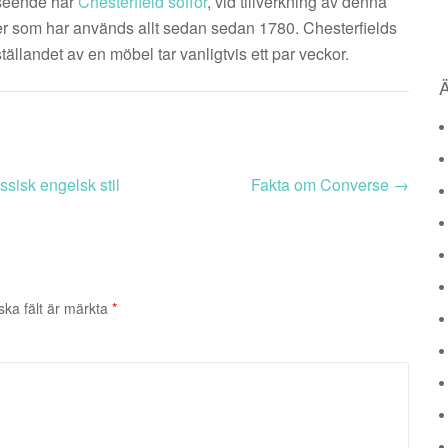
anseende har
Chesterfield soffor
, vid tillverkning av denna
der som har används allt sedan sedan 1780. Chesterfields
ställandet av en möbel tar vanligtvis ett par veckor.
ssisk engelsk stil
Fakta om Converse
→
ska fält är märkta
*