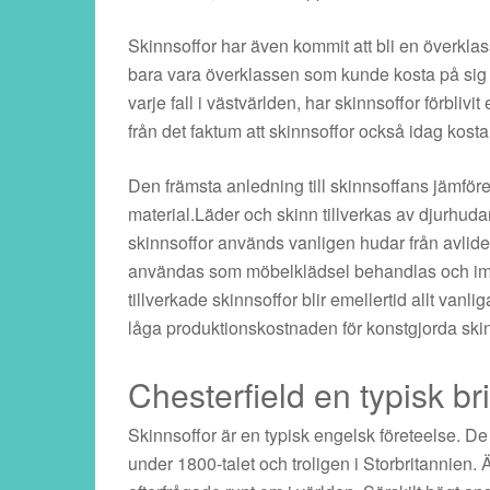
Skinnsoffor har även kommit att bli en överklas
bara vara överklassen som kunde kosta på sig 
varje fall i västvärlden, har skinnsoffor förbliv
från det faktum att skinnsoffor också idag kost
Den främsta anledning till skinnsoffans jämförels
material.Läder och skinn tillverkas av djurhudar e
skinnsoffor används vanligen hudar från avlid
användas som möbelklädsel behandlas och impreg
tillverkade skinnsoffor blir emellertid allt vanl
låga produktionskostnaden för konstgjorda ski
Chesterfield en typisk bri
Skinnsoffor är en typisk engelsk företeelse. De
under 1800-talet och troligen i Storbritannien. 