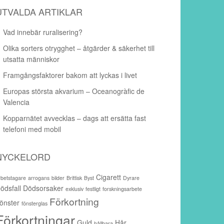
UTVALDA ARTIKLAR
Vad innebär ruralisering?
Olika sorters otrygghet – åtgärder & säkerhet till
utsatta människor
Framgångsfaktorer bakom att lyckas i livet
Europas största akvarium – Oceanogràfic de
Valencia
Kopparnätet avvecklas – dags att ersätta fast
telefoni med mobil
NYCKELORD
Cigarett
rbetstagare
arrogans
bilder
Brittisk
Byst
Dyrare
ödsfall
Dödsorsaker
exklusiv
festligt
forskningsarbete
Förkortning
önster
fönsterglas
Förkortningar
Guld
Hår
hållbara