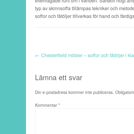
efterfrågade runt om i världen. Särskilt högt 
typ av skinnsoffa tillämpas tekniker och meto
soffor och fåtöljer tillverkas för hand och färdig
←
Chesterfield möbler – soffor och fåtöljer i kla
Lämna ett svar
Din e-postadress kommer inte publiceras.
Obligatori
Kommentar
*