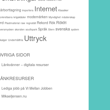
Internet
årborttagning
importera
Klassiker
modemärken
onkretisera
krigskläder
Myndighet
mästerskap
Rökfri
rd
Rekord
Rök
Plastmaterial
raw
regnställ
svenska
Språk
ilversmycken
skorsten
southpark
Stern
system
Uttryck
akalger
Underhållfria
ÖVRIGA SIDOR
Länkvänner – digitala resurser
LÄNKRESURSER
Lediga jobb på Vi Mellan Jobben
Mikaeljensen.nu