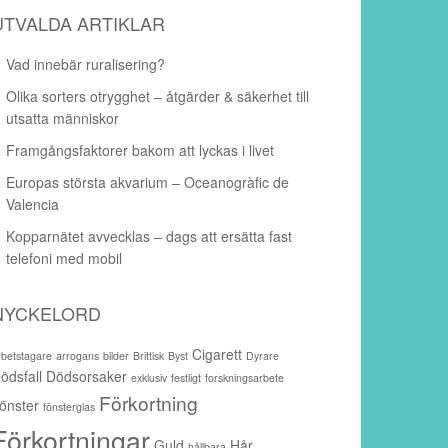
UTVALDA ARTIKLAR
Vad innebär ruralisering?
Olika sorters otrygghet – åtgärder & säkerhet till
utsatta människor
Framgångsfaktorer bakom att lyckas i livet
Europas största akvarium – Oceanogràfic de
Valencia
Kopparnätet avvecklas – dags att ersätta fast
telefoni med mobil
NYCKELORD
Cigarett
rbetstagare
arrogans
bilder
Brittisk
Byst
Dyrare
ödsfall
Dödsorsaker
exklusiv
festligt
forskningsarbete
Förkortning
önster
fönsterglas
Förkortningar
Guld
Hår
hållbara