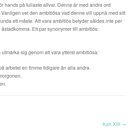
ör hands på fullaste allvar. Denne är med andra ord
. Vanligen vet den ambitiösa vad denne vill uppnå med sitt
nda ett måste. Att vara ambitiös betyder såldes inte per
 åstadkomma. Ett par synonymer till ambitiös:
utmärka sig genom att vara ytterst ambitiösa:
ig på arbetet en timme tidigare än alla andra.
smorgonen.
ten.
Karl XIII
→