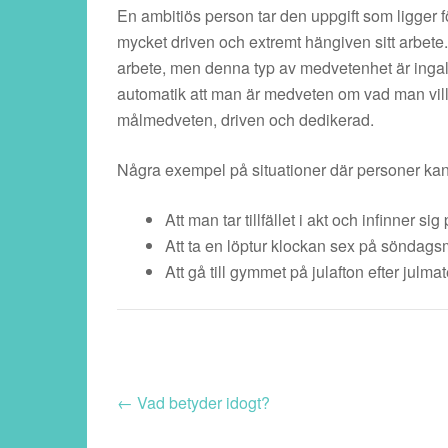
En ambitiös person tar den uppgift som ligger f
mycket driven och extremt hängiven sitt arbete
arbete, men denna typ av medvetenhet är ingalu
automatik att man är medveten om vad man vill
målmedveten, driven och dedikerad.
Några exempel på situationer där personer kan 
Att man tar tillfället i akt och infinner s
Att ta en löptur klockan sex på söndag
Att gå till gymmet på julafton efter julma
←
Vad betyder idogt?