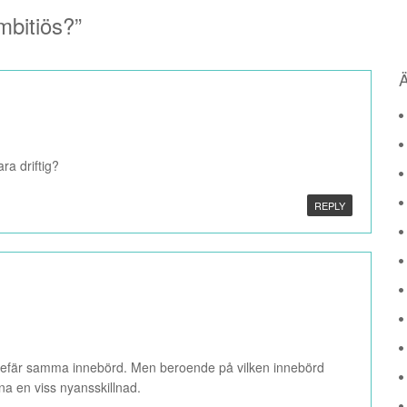
mbitiös?
”
ara driftig?
REPLY
fär samma innebörd. Men beroende på vilken innebörd
na en viss nyansskillnad.