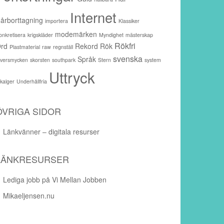
Internet
årborttagning
importera
Klassiker
modemärken
onkretisera
krigskläder
Myndighet
mästerskap
Rökfri
rd
Rekord
Rök
Plastmaterial
raw
regnställ
svenska
Språk
ilversmycken
skorsten
southpark
Stern
system
Uttryck
akalger
Underhållfria
ÖVRIGA SIDOR
Länkvänner – digitala resurser
LÄNKRESURSER
Lediga jobb på Vi Mellan Jobben
Mikaeljensen.nu