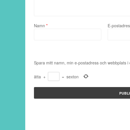
Namn
*
E-postadre
Spara mitt namn, min e-postadress och webbplats i 
åtta
+
=
sexton