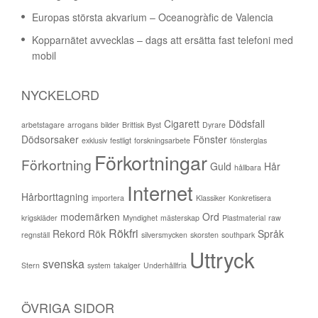
Europas största akvarium – Oceanogràfic de Valencia
Kopparnätet avvecklas – dags att ersätta fast telefoni med
mobil
NYCKELORD
Cigarett
Dödsfall
arbetstagare
arrogans
bilder
Brittisk
Byst
Dyrare
Dödsorsaker
Fönster
exklusiv
festligt
forskningsarbete
fönsterglas
Förkortningar
Förkortning
Guld
Hår
hållbara
Internet
Hårborttagning
importera
Klassiker
Konkretisera
modemärken
Ord
krigskläder
Myndighet
mästerskap
Plastmaterial
raw
Rökfri
Rekord
Rök
Språk
regnställ
silversmycken
skorsten
southpark
Uttryck
svenska
Stern
system
takalger
Underhållfria
ÖVRIGA SIDOR