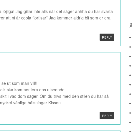
 löjliga! Jag gillar inte alls när det säger ahhha du har svarta
ror att ni är coola fjortisar” Jag kommer aldrig bli som er era
REPLY
l se ut som man vill!!
tt folk ska kommentera ens utseende..
, skit i vad dom säger. Om du trivs med den stilen du har så
 mycket vänliga hälsningar Kissen.
REPLY