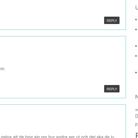
REPLY
em.
REPLY
a
D
F
så galna att de bryr sig om hur andra ser ut och det ska de ju