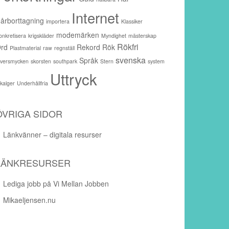
Internet
årborttagning
importera
Klassiker
modemärken
onkretisera
krigskläder
Myndighet
mästerskap
Rökfri
rd
Rekord
Rök
Plastmaterial
raw
regnställ
svenska
Språk
ilversmycken
skorsten
southpark
Stern
system
Uttryck
akalger
Underhållfria
ÖVRIGA SIDOR
Länkvänner – digitala resurser
LÄNKRESURSER
Lediga jobb på Vi Mellan Jobben
Mikaeljensen.nu