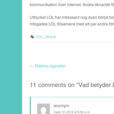
kommunikation över internet. Andra liknande 
Uttrycket LOL har intressant nog även börjat b
infogades LOL tillsamans med ett par andra förk
LOL
,
Uttryck
←
Rökfria cigaretter
11 comments on “
Vad betyder
anomym
mars 12, 2012 at 6:52 e m