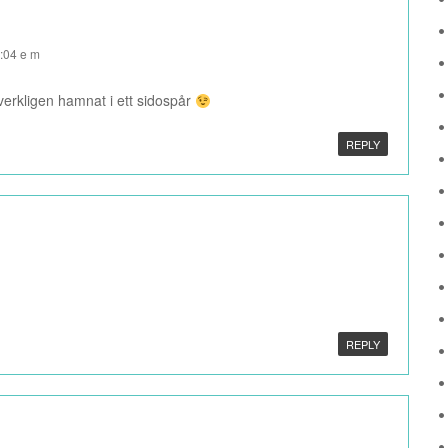
9:04 e m
erkligen hamnat i ett sidospår
REPLY
REPLY