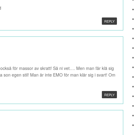
d
REPLY
s också för massor av skratt! Så ni vet…. Men man får klä sig
ha son egen stil! Man är inte EMO för man klär sig i svart! Om
REPLY