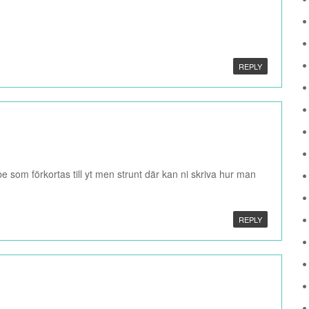
REPLY
ube som förkortas till yt men strunt där kan ni skriva hur man
REPLY