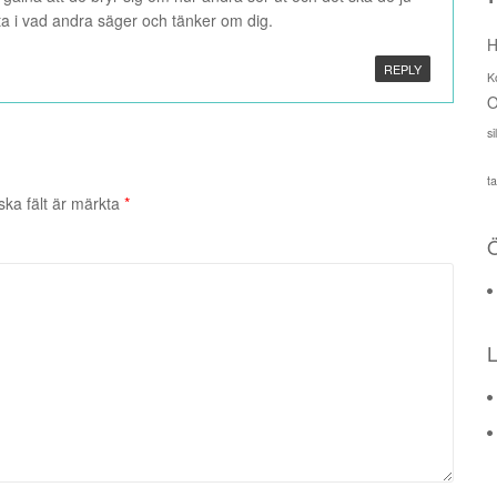
ta i vad andra säger och tänker om dig.
H
REPLY
K
O
s
t
ska fält är märkta
*