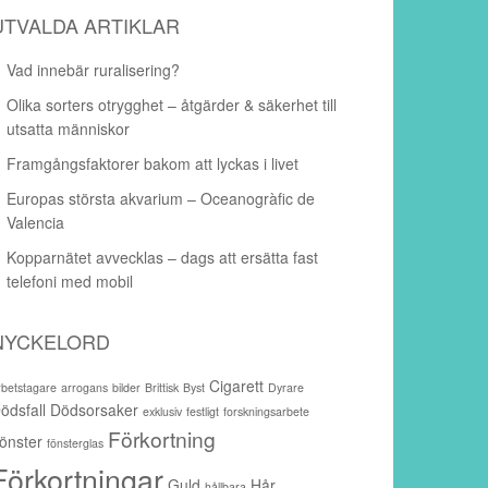
UTVALDA ARTIKLAR
Vad innebär ruralisering?
Olika sorters otrygghet – åtgärder & säkerhet till
utsatta människor
Framgångsfaktorer bakom att lyckas i livet
Europas största akvarium – Oceanogràfic de
Valencia
Kopparnätet avvecklas – dags att ersätta fast
telefoni med mobil
NYCKELORD
Cigarett
rbetstagare
arrogans
bilder
Brittisk
Byst
Dyrare
ödsfall
Dödsorsaker
exklusiv
festligt
forskningsarbete
Förkortning
önster
fönsterglas
Förkortningar
Guld
Hår
hållbara