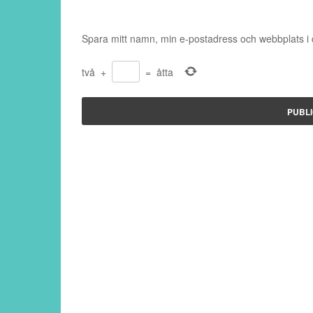
Spara mitt namn, min e-postadress och webbplats i 
två
+
=
åtta