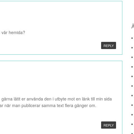
ll vår hemida?
REPLY
 gärna låtit er använda den i utbyte mot en länk till min sida
lar när man publicerar samma text flera gånger om.
REPLY