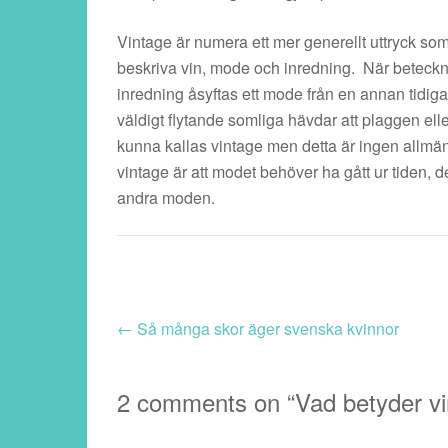
Vintage är numera ett mer generellt uttryck som
beskriva vin, mode och inredning. När beteck
inredning åsyftas ett mode från en annan tidig
väldigt flytande somliga hävdar att plaggen el
kunna kallas vintage men detta är ingen allmän
vintage är att modet behöver ha gått ur tiden, det
andra moden.
←
Så många skor äger svenska kvinnor
2 comments on “
Vad betyder v