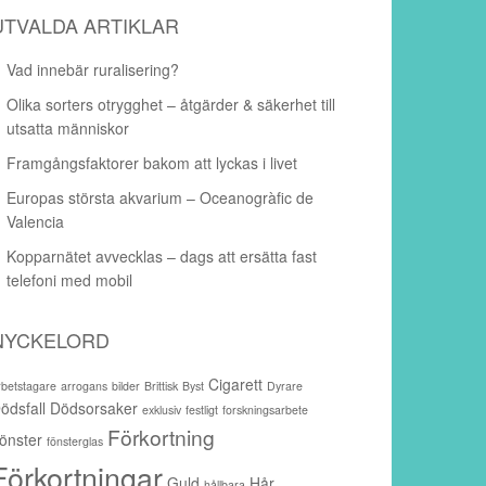
UTVALDA ARTIKLAR
Vad innebär ruralisering?
Olika sorters otrygghet – åtgärder & säkerhet till
utsatta människor
Framgångsfaktorer bakom att lyckas i livet
Europas största akvarium – Oceanogràfic de
Valencia
Kopparnätet avvecklas – dags att ersätta fast
telefoni med mobil
NYCKELORD
Cigarett
rbetstagare
arrogans
bilder
Brittisk
Byst
Dyrare
ödsfall
Dödsorsaker
exklusiv
festligt
forskningsarbete
Förkortning
önster
fönsterglas
Förkortningar
Guld
Hår
hållbara