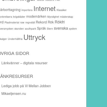
Internet
årborttagning
importera
Klassiker
modemärken
onkretisera
krigskläder
Myndighet
mästerskap
Rökfri
rd
Rekord
Rök
Plastmaterial
raw
regnställ
svenska
Språk
ilversmycken
skorsten
southpark
Stern
system
Uttryck
akalger
Underhållfria
ÖVRIGA SIDOR
Länkvänner – digitala resurser
LÄNKRESURSER
Lediga jobb på Vi Mellan Jobben
Mikaeljensen.nu