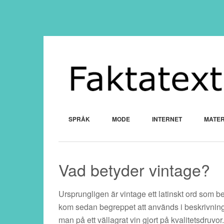
SPRÅK
MODE
INTERNET
MATER
Vad betyder vintage?
Ursprungligen är vintage ett latinskt ord som be
kom sedan begreppet att används i beskrivninga
man på ett vällagrat vin gjort på kvalitetsdruvor.