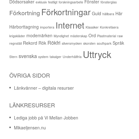
Dödsorsaker
Fönster
exklusiv
festligt
forskningsarbete
fönsterglas
Förkortningar
Förkortning
Guld
Hår
hållbara
Internet
Hårborttagning
importera
Klassiker
Konkretisera
modemärken
Ord
krigskläder
Myndighet
mästerskap
Plastmaterial
raw
Rökfri
Rekord
Rök
Språk
regnställ
silversmycken
skorsten
southpark
Uttryck
svenska
Stern
system
takalger
Underhållfria
ÖVRIGA SIDOR
Länkvänner – digitala resurser
LÄNKRESURSER
Lediga jobb på Vi Mellan Jobben
Mikaeljensen.nu