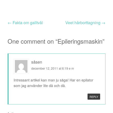
←
Fakta om galltvål
Veet hårborttagning
→
One comment on “
Epileringsmaskin
”
såsen
december 12, 2011 at 6:19 e m
Intressant artikel kan man ju säga! Har en epilator
som jag använder lite då och då.
REPLY