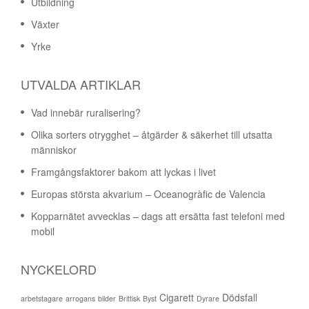
Utbildning
Växter
Yrke
UTVALDA ARTIKLAR
Vad innebär ruralisering?
Olika sorters otrygghet – åtgärder & säkerhet till utsatta
människor
Framgångsfaktorer bakom att lyckas i livet
Europas största akvarium – Oceanogràfic de Valencia
Kopparnätet avvecklas – dags att ersätta fast telefoni med
mobil
NYCKELORD
Cigarett
Dödsfall
arbetstagare
arrogans
bilder
Brittisk
Byst
Dyrare