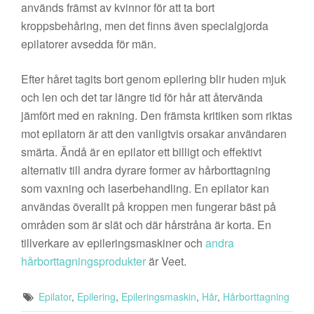
används främst av kvinnor för att ta bort
kroppsbehåring, men det finns även specialgjorda
epilatorer avsedda för män.
Efter håret tagits bort genom epilering blir huden mjuk
och len och det tar längre tid för hår att återvända
jämfört med en rakning. Den främsta kritiken som riktas
mot epilatorn är att den vanligtvis orsakar användaren
smärta. Ändå är en epilator ett billigt och effektivt
alternativ till andra dyrare former av hårborttagning
som vaxning och laserbehandling. En epilator kan
användas överallt på kroppen men fungerar bäst på
områden som är slät och där hårstråna är korta. En
tillverkare av epileringsmaskiner och
andra
hårborttagningsprodukter
är Veet.
Epilator
,
Epilering
,
Epileringsmaskin
,
Hår
,
Hårborttagning