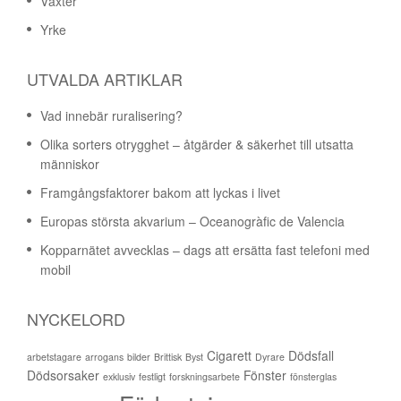
Växter
Yrke
UTVALDA ARTIKLAR
Vad innebär ruralisering?
Olika sorters otrygghet – åtgärder & säkerhet till utsatta
människor
Framgångsfaktorer bakom att lyckas i livet
Europas största akvarium – Oceanogràfic de Valencia
Kopparnätet avvecklas – dags att ersätta fast telefoni med
mobil
NYCKELORD
Cigarett
Dödsfall
arbetstagare
arrogans
bilder
Brittisk
Byst
Dyrare
Dödsorsaker
Fönster
exklusiv
festligt
forskningsarbete
fönsterglas