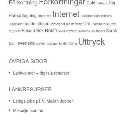
Förkortningar
Förkortning
Guld
Hår
hållbara
Internet
Hårborttagning
importera
Klassiker
Konkretisera
modemärken
Ord
krigskläder
Myndighet
mästerskap
Plastmaterial
raw
Rökfri
Rekord
Rök
Språk
regnställ
silversmycken
skorsten
southpark
Uttryck
svenska
Stern
system
takalger
Underhållfria
ÖVRIGA SIDOR
Länkvänner – digitala resurser
LÄNKRESURSER
Lediga jobb på Vi Mellan Jobben
Mikaeljensen.nu