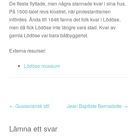
De flesta flyttade, men några stannade kvar i sina hus.
På 1500-talet revs klostret, när protestantismen
infördes. Ända till 1646 fanns det folk kvar i Lödöse,
men då fick Lödöse inte längre vara stad. Kvar av
gamla Lödöse var bara båtbyggeriet.
Externa resurser:
Lödöse museum
←
Gustaviansk stil
Jean Baptiste Bernadotte
→
Lämna ett svar