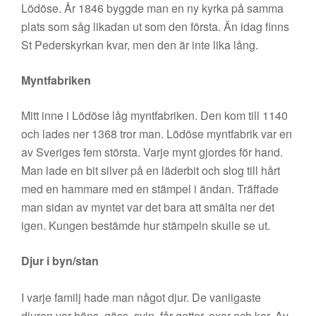
Lödöse. År 1846 byggde man en ny kyrka på samma
plats som såg likadan ut som den första. Än idag finns
St Pederskyrkan kvar, men den är inte lika lång.
Myntfabriken
Mitt inne i Lödöse låg myntfabriken. Den kom till 1140
och lades ner 1368 tror man. Lödöse myntfabrik var en
av Sveriges fem största. Varje mynt gjordes för hand.
Man lade en bit silver på en läderbit och slog till hårt
med en hammare med en stämpel i ändan. Träffade
man sidan av myntet var det bara att smälta ner det
igen. Kungen bestämde hur stämpeln skulle se ut.
Djur i byn/stan
I varje familj hade man något djur. De vanligaste
djuren var höns, gäss, svin, får getter, oxar och kor. Av