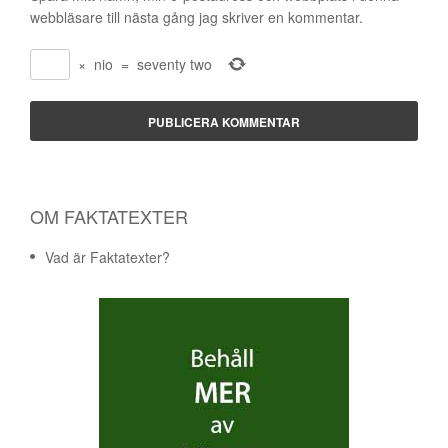
webbläsare till nästa gång jag skriver en kommentar.
×
nio
=
seventy two
OM FAKTATEXTER
Vad är Faktatexter?