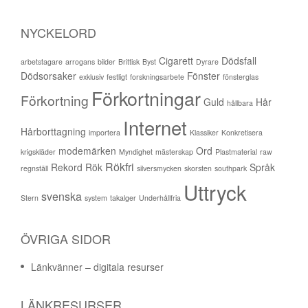
NYCKELORD
Cigarett
Dödsfall
arbetstagare
arrogans
bilder
Brittisk
Byst
Dyrare
Dödsorsaker
Fönster
exklusiv
festligt
forskningsarbete
fönsterglas
Förkortningar
Förkortning
Guld
Hår
hållbara
Internet
Hårborttagning
importera
Klassiker
Konkretisera
modemärken
Ord
krigskläder
Myndighet
mästerskap
Plastmaterial
raw
Rökfri
Rekord
Rök
Språk
regnställ
silversmycken
skorsten
southpark
Uttryck
svenska
Stern
system
takalger
Underhållfria
ÖVRIGA SIDOR
Länkvänner – digitala resurser
LÄNKRESURSER