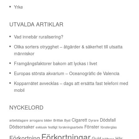
Yrke
UTVALDA ARTIKLAR
Vad innebär ruralisering?
Olika sorters otrygghet – åtgärder & säkerhet till utsatta
människor
Framgångsfaktorer bakom att lyckas i livet
Europas största akvarium – Oceanogràfic de Valencia
Kopparnätet avvecklas – dags att ersätta fast telefoni med
mobil
NYCKELORD
Cigarett
Dödsfall
arbetstagare
arrogans
bilder
Brittisk
Byst
Dyrare
Dödsorsaker
Fönster
exklusiv
festligt
forskningsarbete
fönsterglas
Förkortningar
Förkortning
Guld
Hår
hållbara