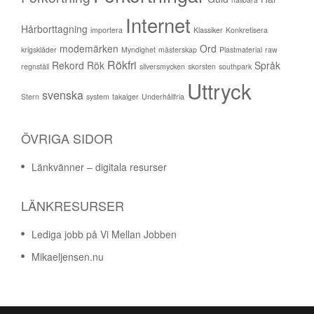
Internet
Hårborttagning
importera
Klassiker
Konkretisera
modemärken
Ord
krigskläder
Myndighet
mästerskap
Plastmaterial
raw
Rökfri
Rekord
Rök
Språk
regnställ
silversmycken
skorsten
southpark
Uttryck
svenska
Stern
system
takalger
Underhållfria
ÖVRIGA SIDOR
Länkvänner – digitala resurser
LÄNKRESURSER
Lediga jobb på Vi Mellan Jobben
Mikaeljensen.nu